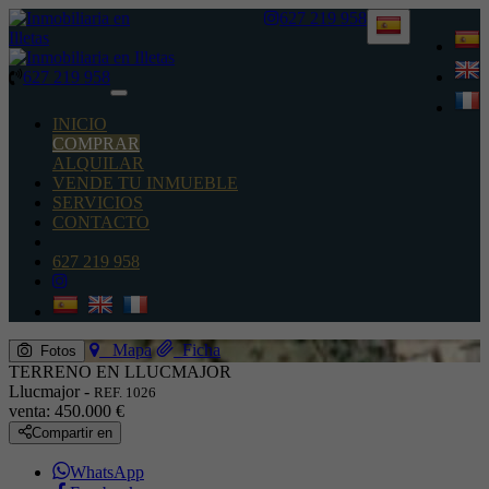
627 219 958
627 219 958
Toggle
navigation
INICIO
COMPRAR
ALQUILAR
VENDE TU INMUEBLE
SERVICIOS
CONTACTO
627 219 958
Mapa
Ficha
Fotos
TERRENO EN LLUCMAJOR
Llucmajor -
REF. 1026
venta:
450.000 €
Compartir en
WhatsApp