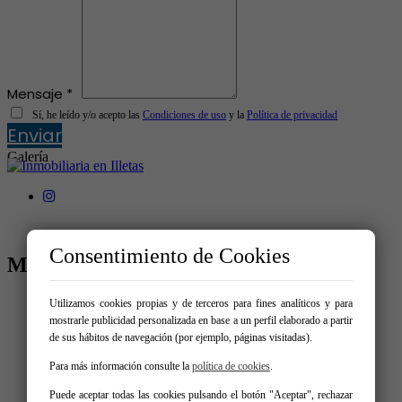
Mensaje *
Sí, he leído y/o acepto las
Condiciones de uso
y la
Política de privacidad
Enviar
Galería
Consentimiento de Cookies
MENÚ
Inicio
Utilizamos cookies propias y de terceros para fines analíticos y para
Comprar
mostrarle publicidad personalizada en base a un perfil elaborado a partir
Alquilar
de sus hábitos de navegación (por ejemplo, páginas visitadas).
Vende tu inmueble
Servicios
Para más información consulte la
política de cookies
.
Contacto
Puede aceptar todas las cookies pulsando el botón "Aceptar", rechazar