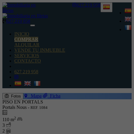
627 219 958
627 219 958
Toggle
navigation
INICIO
COMPRAR
ALQUILAR
VENDE TU INMUEBLE
SERVICIOS
CONTACTO
627 219 958
Mapa
Ficha
Fotos
PISO EN PORTALS
Portals Nous -
REF. 1084
2
110 m
3
2