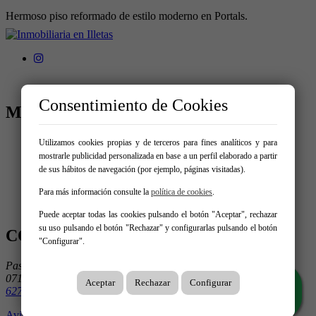
Hermoso piso reformado de estilo moderno en Portals.
Consentimiento de Cookies
MENÚ
Inicio
Utilizamos cookies propias y de terceros para fines analíticos y para
Comprar
mostrarle publicidad personalizada en base a un perfil elaborado a partir
Alquilar
de sus hábitos de navegación (por ejemplo, páginas visitadas).
Vende tu inmueble
Servicios
Para más información consulte la
política de cookies
.
Contacto
Puede aceptar todas las cookies pulsando el botón "Aceptar", rechazar
su uso pulsando el botón "Rechazar" y configurarlas pulsando el botón
CONTÁCTANOS
"Configurar".
Passeig de Illetas 85 Bajos
07181 Illetas
Aceptar
Rechazar
Configurar
627 219 958
Aviso legal
|
Protección de datos
|
Cookies
|
Creado con Mobilia